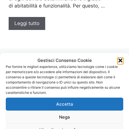
di abitabilità e funzionalità. Per questo, …
Leggi tutto
Gestisci Consenso Cookie
Per fornire le migliori esperienze, utilizziamo tecnologie come i cookie
Autospurgo Roma
per memorizzare e/o accedere alle informazioni del dispositivo. Il
consenso a queste tecnologie ci permetterà di elaborare dati come il
comportamento di navigazione o ID unici su questo sito. Non
acconsentire o ritirare il consenso può influire negativamente su alcune
⭐ è un servizio di Spurgo 24 ore su 24 per
caratteristiche e funzioni.
interventi urgenti anche nei festivi o in orari
notturni. Spurghi Roma chiamaci subito!
Accetta
Nega
Contattaci