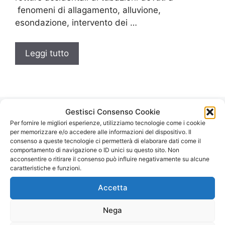
fenomeni di allagamento, alluvione,
esondazione, intervento dei …
Leggi tutto
Gestisci Consenso Cookie
Per fornire le migliori esperienze, utilizziamo tecnologie come i cookie
per memorizzare e/o accedere alle informazioni del dispositivo. Il
Autospurgo Roma
consenso a queste tecnologie ci permetterà di elaborare dati come il
comportamento di navigazione o ID unici su questo sito. Non
acconsentire o ritirare il consenso può influire negativamente su alcune
⭐ è un servizio di Spurgo 24 ore su 24 per
caratteristiche e funzioni.
interventi urgenti anche nei festivi o in orari
Accetta
notturni. Spurghi Roma chiamaci subito!
Nega
Contattaci