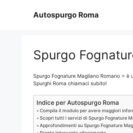
Vai
al
Autospurgo Roma
contenuto
Spurgo Fognatu
Spurgo Fognature Magliano Romano ⭐ è un se
Spurghi Roma chiamaci subito!
Indice per Autospurgo Roma
Compila il modulo per avere maggiori inf
Scopri tutti i servizi di Spurgo Fognature
Approfondimenti su Spurgo Fognature Mag
Pronto intervento allagamento