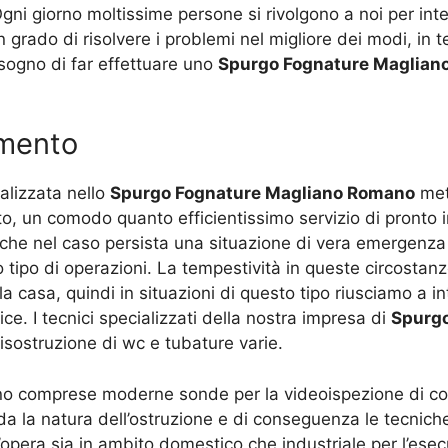
ni giorno moltissime persone si rivolgono a noi per inter
 grado di risolvere i problemi nel migliore dei modi, in
isogno di far effettuare uno
Spurgo Fognature Maglian
amento
alizzata nello
Spurgo Fognature Magliano Romano
mett
to, un comodo quanto efficientissimo servizio di pronto 
che nel caso persista una situazione di vera emergenza
to tipo di operazioni. La tempestività in queste circost
la casa, quindi in situazioni di questo tipo riusciamo a i
ice. I tecnici specializzati della nostra impresa di
Spurg
disostruzione di wc e tubature varie.
ono comprese moderne sonde per la videoispezione di con
a la natura dell’ostruzione e di conseguenza le tecniche
opera sia in ambito domestico che industriale per l’esecuz