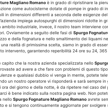
ture Magliano Romano
è in grado di ripristinare la pien
ione come autocisterne dotate di pompe in grado di incana
i in dimensioni differenti a seconda delle esigenze del c
’azienda impiega autospurghi di dimensioni ridotte in 
 in ambito industriale, invece, il nostro team interviene c
ri. Ovviamente a seguito delle fasi di
Spurgo Fognatur
zzo e della fognatura e nello smaltimento dei liquami nel
o una realtà di primissima scelta, siamo in grado di esse
nto intervento, garantendo reperibilità 24 ore su 24, 365 g
 capito che la nostra azienda specializzata nello
Spurg
rovaste ad avere a che fare con problemi di questo tipo.
sulenze e qualsiasi dubbio vi venga in mente, potete tele
cendo un nostro operatore vi risponderà e sarà sempre in
 ora del giorno e della notte, è da ripetere nel caso del
ci è bene indicato sulla nostra pagina web. Non potete 
a nello
Spurgo Fognature Magliano Romano
avrete semp
to e si tengono continuamente aggiornate per svolgere