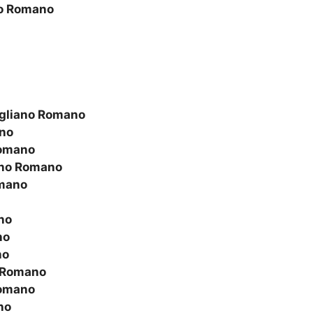
o Romano
gliano Romano
no
omano
no Romano
mano
no
no
no
 Romano
omano
no