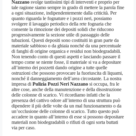
Nazzano
svolge tantissimi tipi di interventi e proprio per
tale ragione siamo sempre in grado di mettere la parola fine
a ogni situazione, indipendentemente dalla criticità. Per
quanto riguarda le fognature e i pozzi neri, possiamo
svolgere il lavaggio periodico della rete fognaria che
consente la rimozione dei depositi solidi che riducono
progressivamente la sezione utile di passaggio delle
tubazioni. Questi depositi sono costituiti in gran parte da
materiale sabbioso o da ghiaia nonché da una percentuale
di fanghi di origine organica e residui non biodegradabili.
Non tenendo conto di questi aspetti e lasciando passare il
tempo come se niente fosse, il materiale si va a depositare
all’interno dei pozzetti dando origine a tutte quelle
ostruzioni che possono provocare la fuoriuscita di liquami,
nonché il danneggiamento dell’area circostante. La nostra
impresa di
Pulizia Pozzi Neri Nazzano
si occupa, fra le
altre cose, anche della manutenzione e della disostruzione
delle colonne di scarico. Vi ricordiamo infatti che la
presenza del cattivo odore all’interno di una struttura può
dipendere il più delle volte da un mal funzionamento o da
un’occlusione delle colonne di scarico. Tutto questo può
accadere in quanto all’interno di esse si possono depositare
materiali non biodegradabili o rifiuti di ogni sorta buttati
via per caso.