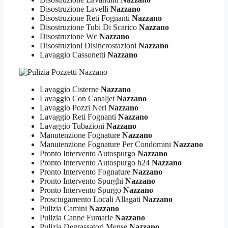
Disostruzione Lavelli
Nazzano
Disostruzione Reti Fognanti
Nazzano
Disostruzione Tubi Di Scarico
Nazzano
Disostruzione Wc
Nazzano
Disostruzioni Disincrostazioni
Nazzano
Lavaggio Cassonetti
Nazzano
Lavaggio Cisterne
Nazzano
Lavaggio Con Canaljet
Nazzano
Lavaggio Pozzi Neri
Nazzano
Lavaggio Reti Fognanti
Nazzano
Lavaggio Tubazioni
Nazzano
Manutenzione Fognature
Nazzano
Manutenzione Fognature Per Condomini
Nazzano
Pronto Intervento Autospurgo
Nazzano
Pronto Intervento Autospurgo h24
Nazzano
Pronto Intervento Fognature
Nazzano
Pronto Intervento Spurghi
Nazzano
Pronto Intervento Spurgo
Nazzano
Prosciugamento Locali Allagati
Nazzano
Pulizia Camini
Nazzano
Pulizia Canne Fumarie
Nazzano
Pulizia Degrassatori Mense
Nazzano