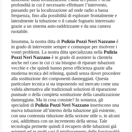
profondità in cui è necessario effettuare l’intervento,
passando per la localizzazione ad onde radio a bassa
frequenza, fino alla possibilità di esplorare frontalmente e
lateralmente la tubazione o il canale fognario interessato
grazie a un sistema auto-raddrizzante e da una camera
ruotabile.
Insomma, la nostra ditta di
Pulizia Pozzi Neri Nazzano
è
in grado di intervenire sempre e comunque per risolvere i
vostri problemi. La nostra ditta specializzata nella
Pulizia
Pozzi Neri Nazzano
è in grado di assistere la clientela
anche nel caso in cui ci sia bisogno di riparare tubazioni
vecchie e che quindi hanno perso efficienza grazie alla
moderna tecnica del relining, quindi senza dover procedere
alla sostituzione dei componenti danneggiati. Questa
particolare tecnica si sta imponendo sul mercato come una
valida alternativa alle tradizionali soluzioni di riparazione
puntuale o della completa sostituzione della canalizzazione
danneggiata. Ma in cosa consiste? In sostanza, gli
specialisti di
Pulizia Pozzi Neri Nazzano
inseriscono una
nuova tubazione all’interno della tubazione già esistente,
con una contenuta riduzione della sezione utile o, in alcuni
casi, addirittura con un incremento della stessa. Tale
tecnologia permette quindi il recupero delle tubazioni già
esistenti ed in molti casi il miglioramento delle funzionalità