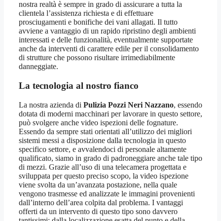
nostra realtà è sempre in grado di assicurare a tutta la
clientela l’assistenza richiesta e di effettuare
prosciugamenti e bonifiche dei vani allagati. Il tutto
avviene a vantaggio di un rapido ripristino degli ambienti
interessati e delle funzionalità, eventualmente supportate
anche da interventi di carattere edile per il consolidamento
di strutture che possono risultare irrimediabilmente
danneggiate.
La tecnologia al nostro fianco
La nostra azienda di
Pulizia Pozzi Neri Nazzano
, essendo
dotata di moderni macchinari per lavorare in questo settore,
può svolgere anche video ispezioni delle fognature.
Essendo da sempre stati orientati all’utilizzo dei migliori
sistemi messi a disposizione dalla tecnologia in questo
specifico settore, e avvalendoci di personale altamente
qualificato, siamo in grado di padroneggiare anche tale tipo
di mezzi. Grazie all’uso di una telecamera progettata e
sviluppata per questo preciso scopo, la video ispezione
viene svolta da un’avanzata postazione, nella quale
vengono trasmesse ed analizzate le immagini provenienti
dall’interno dell’area colpita dal problema. I vantaggi
offerti da un intervento di questo tipo sono davvero
tantissimi: dalla localizzazione esatta del punto e della