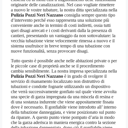
originarie delle canalizzazioni. Nel caso vogliate rimettere
a nuovo le vostre tubature, la nostra ditta specializzata nella
Pulizia Pozzi Neri Nazzano
consiglia sempre questo tipo
d’intervento perché esso rappresenta una soluzione più
conveniente anche in termini di costi indiretti, ossia tutti
quei disagi arrecati e i costi derivanti dalla la presenza di
cantieri, presentando un vantaggio da non sottovalutare: la
vecchia tubazione viene velocemente rimessa a nuovo e il
sistema usufruisce in breve tempo di una tubazione con
nuove funzionalità, senza provocare disagi.
Tutto questo è possibile anche nelle abitazioni private o per
le piccole case di proprietà anche se il procedimento
cambia sensibilmente. La nostra impresa specializzata nella
Pulizia Pozzi Neri Nazzano
è in grado di svolgere il
servizio di risanamento localizzato non distruttivo di
tubazioni e condotte fognarie utilizzando un dispositivo
che verrà successivamente gonfiato sul quale viene avvolta
una specie di garza impregnata da una miscela di resina e
di una sostanza indurente che viene appositamente fissata
dove è necessario. Il gonfiabile viene introdotto all’ interno
della tubazione danneggiata, e viene posizionato sul punto
da riparare. A questo punto viene pompato d’aria in modo
che la garza aderisca in maniera energica contro la sezione
della tubazione danneggiata, dopo ciò il gonfiabile viene