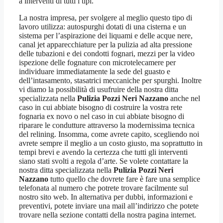
a interventi di tutti i tipi.
La nostra impresa, per svolgere al meglio questo tipo di
lavoro utilizza: autospurghi dotati di una cisterna e un
sistema per l’aspirazione dei liquami e delle acque nere,
canal jet apparecchiature per la pulizia ad alta pressione
delle tubazioni e dei condotti fognari, mezzi per la video
ispezione delle fognature con microtelecamere per
individuare immediatamente la sede del guasto e
dell’intasamento, stasatrici meccaniche per spurghi. Inoltre
vi diamo la possibilità di usufruire della nostra ditta
specializzata nella
Pulizia Pozzi Neri Nazzano
anche nel
caso in cui abbiate bisogno di costruire la vostra rete
fognaria ex novo o nel caso in cui abbiate bisogno di
riparare le condutture attraverso la modernissima tecnica
del relining. Insomma, come avrete capito, scegliendo noi
avrete sempre il meglio a un costo giusto, ma soprattutto in
tempi brevi e avendo la certezza che tutti gli interventi
siano stati svolti a regola d’arte. Se volete contattare la
nostra ditta specializzata nella
Pulizia Pozzi Neri
Nazzano
tutto quello che dovrete fare è fare una semplice
telefonata al numero che potrete trovare facilmente sul
nostro sito web. In alternativa per dubbi, informazioni e
preventivi, potete inviare una mail all’indirizzo che potete
trovare nella sezione contatti della nostra pagina internet.