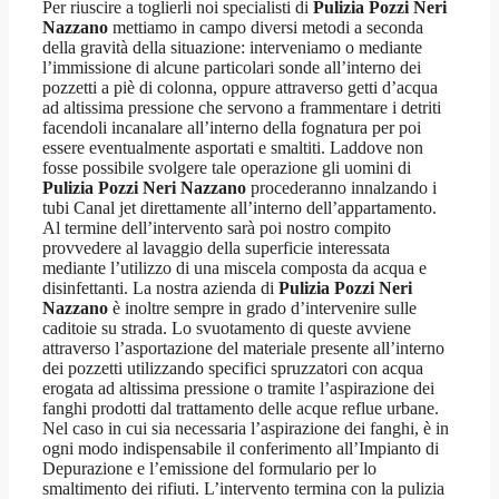
Per riuscire a toglierli noi specialisti di
Pulizia Pozzi Neri
Nazzano
mettiamo in campo diversi metodi a seconda
della gravità della situazione: interveniamo o mediante
l’immissione di alcune particolari sonde all’interno dei
pozzetti a piè di colonna, oppure attraverso getti d’acqua
ad altissima pressione che servono a frammentare i detriti
facendoli incanalare all’interno della fognatura per poi
essere eventualmente asportati e smaltiti. Laddove non
fosse possibile svolgere tale operazione gli uomini di
Pulizia Pozzi Neri Nazzano
procederanno innalzando i
tubi Canal jet direttamente all’interno dell’appartamento.
Al termine dell’intervento sarà poi nostro compito
provvedere al lavaggio della superficie interessata
mediante l’utilizzo di una miscela composta da acqua e
disinfettanti. La nostra azienda di
Pulizia Pozzi Neri
Nazzano
è inoltre sempre in grado d’intervenire sulle
caditoie su strada. Lo svuotamento di queste avviene
attraverso l’asportazione del materiale presente all’interno
dei pozzetti utilizzando specifici spruzzatori con acqua
erogata ad altissima pressione o tramite l’aspirazione dei
fanghi prodotti dal trattamento delle acque reflue urbane.
Nel caso in cui sia necessaria l’aspirazione dei fanghi, è in
ogni modo indispensabile il conferimento all’Impianto di
Depurazione e l’emissione del formulario per lo
smaltimento dei rifiuti. L’intervento termina con la pulizia