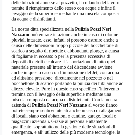
delle tubazioni annesse al pozzetto, il collaudo del lavoro
tramite il riempimento dello stesso con acqua e infine il
lavaggio della superficie mediante una miscela composta
da acqua e disinfettanti.
La nostra ditta specializzata nella
Pulizia Pozzi Neri
Nazzano
può entrare in azione anche in caso di colonne
pluviali intasate, esse, infatti, si possono ostruire anche a
causa delle dimensioni troppo piccole del bocchettone di
scarico a seguito di ripetute e abbondanti piogge, a causa
di fogliame in eccesso o per la presenza eccessiva di
depositi di detriti e calcare. L’asportazione di tutto quel
materiale presente all’interno del discendente avviene
anche in questo caso con l’immissione del Jet, con acqua
ad altissima pressione, direttamente nel pozzetto o nel
bocchettone di scarico portando la pulizia dei tubi anche ad
altezze elevate. Pure in questo caso specifico l’intervento
termina con il lavaggio della superficie mediante una
miscela composta da acqua e disinfettanti. Con la nostra
azienda di
Pulizia Pozzi Neri Nazzano
al vostro fianco
potrete sempre sentirvi tutelati anche in caso di allagamenti
di locali, siano essi abitazioni o cantine, garage, locali o
magazzini aziendali. Grazie al personale altamente
qualificato, soprattutto nella gestione delle situazioni di
emergenza, e all’ utilizzo delle più moderne tecnologie, la