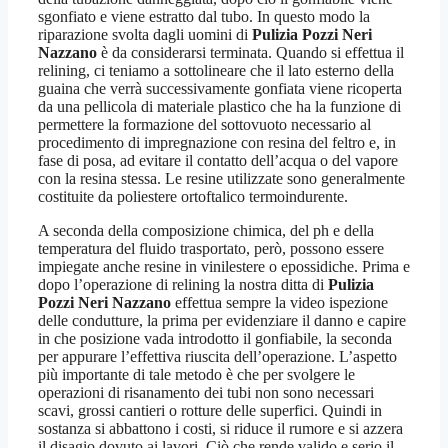
sgonfiato e viene estratto dal tubo. In questo modo la
riparazione svolta dagli uomini di
Pulizia Pozzi Neri
Nazzano
è da considerarsi terminata. Quando si effettua il
relining, ci teniamo a sottolineare che il lato esterno della
guaina che verrà successivamente gonfiata viene ricoperta
da una pellicola di materiale plastico che ha la funzione di
permettere la formazione del sottovuoto necessario al
procedimento di impregnazione con resina del feltro e, in
fase di posa, ad evitare il contatto dell’acqua o del vapore
con la resina stessa. Le resine utilizzate sono generalmente
costituite da poliestere ortoftalico termoindurente.
A seconda della composizione chimica, del ph e della
temperatura del fluido trasportato, però, possono essere
impiegate anche resine in vinilestere o epossidiche. Prima e
dopo l’operazione di relining la nostra ditta di
Pulizia
Pozzi Neri Nazzano
effettua sempre la video ispezione
delle condutture, la prima per evidenziare il danno e capire
in che posizione vada introdotto il gonfiabile, la seconda
per appurare l’effettiva riuscita dell’operazione. L’aspetto
più importante di tale metodo è che per svolgere le
operazioni di risanamento dei tubi non sono necessari
scavi, grossi cantieri o rotture delle superfici. Quindi in
sostanza si abbattono i costi, si riduce il rumore e si azzera
il disagio dovuto ai lavori. Ciò che rende valido e serio il