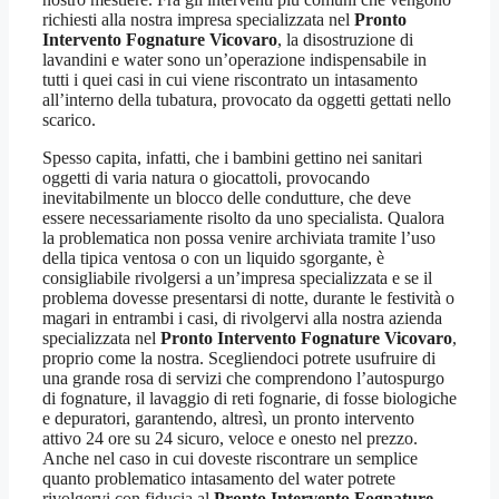
richiesti alla nostra impresa specializzata nel
Pronto
Intervento Fognature Vicovaro
, la disostruzione di
lavandini e water sono un’operazione indispensabile in
tutti i quei casi in cui viene riscontrato un intasamento
all’interno della tubatura, provocato da oggetti gettati nello
scarico.
Spesso capita, infatti, che i bambini gettino nei sanitari
oggetti di varia natura o giocattoli, provocando
inevitabilmente un blocco delle condutture, che deve
essere necessariamente risolto da uno specialista. Qualora
la problematica non possa venire archiviata tramite l’uso
della tipica ventosa o con un liquido sgorgante, è
consigliabile rivolgersi a un’impresa specializzata e se il
problema dovesse presentarsi di notte, durante le festività o
magari in entrambi i casi, di rivolgervi alla nostra azienda
specializzata nel
Pronto Intervento Fognature Vicovaro
,
proprio come la nostra. Scegliendoci potrete usufruire di
una grande rosa di servizi che comprendono l’autospurgo
di fognature, il lavaggio di reti fognarie, di fosse biologiche
e depuratori, garantendo, altresì, un pronto intervento
attivo 24 ore su 24 sicuro, veloce e onesto nel prezzo.
Anche nel caso in cui doveste riscontrare un semplice
quanto problematico intasamento del water potrete
rivolgervi con fiducia al
Pronto Intervento Fognature