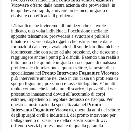
Vicovaro
offerto dalla nostra azienda che provvederà, in
tempi davvero rapidi, a inviare un tecnico, in grado di
risolvere con efficacia il problema.
L’idraulico che invieremo all’indirizzo che ci avrete
indicato, una volta individuata l’occlusione mediante
apposite telecamere, provvederà a svuotare e pulire le
tubature di scarico dagli oggetti che ostruiscono e dalle
formazioni calcaree, avvalendosi di sonde idrodinamiche e
idromeccaniche con getto ad alta pressione, che riescono a
raggiungere anche i punti più difficili. Essendo una realtà a
tutto tondo che quindi è in grado di occuparsi di qualsiasi
problematica in relazione a questo settore, la nostra ditta
specializzata nel
Pronto Intervento Fognature Vicovaro
può intervenire anche nel caso in cui ci sia un problema di
spurgo fognature, pozzi neri e fosse biologiche. E’ infatti
molto comune che le tubature di scarico, i pozzetti e i wc
presentino intasamenti dovuti all’accumulo di corpi
estranei, impedendo il regolare deflusso dell’acqua. Per
questo la nostra azienda specializzata nel
Pronto
Intervento Fognature Vicovaro
, opera da anni nel settore
degli spurghi civili e industriali, del pronto intervento per
l’allagamento di scarichi e della disostruzione di wc,
offrendo servizi professionali e di qualità garantita.