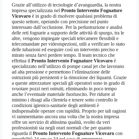
Grazie all’utilizzo di tecnologie d’avanguardia, la nostra
impresa specializzata nel
Pronto Intervento Fognature
Vicovaro
è in grado di risolvere qualsiasi problema di
questo settore, operando con precisione nel punto
interessato dall’occlusione. Per la perlustrazione e analisi
delle reti fognarie a supporto delle attività di spurgo, tra le
altre, vengono impiegate speciali telecamere flessibili e
telecomandate per videoispezioni, utili a verificare lo stato
delle tubazioni ed eseguire così un intervento preciso e
mirato senza farvi perdere tempo. Il team tecnico che
effettua il
Pronto Intervento Fognature Vicovaro
è
specializzato nell’utilizzo di pompe canal jet che lavorano
ad alta pressione e permettono l’eliminazione delle
ostruzioni più persistenti e la rimozione dei liquami. Grazie
a queste attrezzature speciali gli operatori sono in grado di
svuotare pozzi neri ostruiti, eliminando in poco tempo
anche l’eventuale materiale fuoriuscito. Per ridurre al
minimo i disagi alla clientela e tenere sotto controllo le
condizioni igienico-sanitarie degli ambienti è
indispensabile operare con rapidità. Proprio per tali ragioni
vi rammentiamo ancora una volta che la nostra impresa
offre un servizio di altissima qualità, svolto da veri
professionisti sia negli orari normali che per quanto
riguarda il
Pronto Intervento Fognature Vicovaro
con
reperibilità 24 ore su 24 nel caso di emergenze.