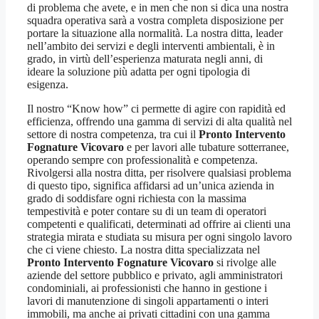
di problema che avete, e in men che non si dica una nostra
squadra operativa sarà a vostra completa disposizione per
portare la situazione alla normalità. La nostra ditta, leader
nell’ambito dei servizi e degli interventi ambientali, è in
grado, in virtù dell’esperienza maturata negli anni, di
ideare la soluzione più adatta per ogni tipologia di
esigenza.
Il nostro “Know how” ci permette di agire con rapidità ed
efficienza, offrendo una gamma di servizi di alta qualità nel
settore di nostra competenza, tra cui il
Pronto Intervento
Fognature Vicovaro
e per lavori alle tubature sotterranee,
operando sempre con professionalità e competenza.
Rivolgersi alla nostra ditta, per risolvere qualsiasi problema
di questo tipo, significa affidarsi ad un’unica azienda in
grado di soddisfare ogni richiesta con la massima
tempestività e poter contare su di un team di operatori
competenti e qualificati, determinati ad offrire ai clienti una
strategia mirata e studiata su misura per ogni singolo lavoro
che ci viene chiesto. La nostra ditta specializzata nel
Pronto Intervento Fognature Vicovaro
si rivolge alle
aziende del settore pubblico e privato, agli amministratori
condominiali, ai professionisti che hanno in gestione i
lavori di manutenzione di singoli appartamenti o interi
immobili, ma anche ai privati cittadini con una gamma