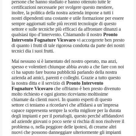
persone che hanno studiato e hanno ottenuto tutte le
certificazioni necessarie per svolgere questo mestiere,
inoltre, la politica della nostra azienda impone a tutti i
nostri dipendenti una costante e utile formazione per essere
sempre aggiornati sulle più recenti tecnologie di questo
settore e sulle tecniche più efficaci da affrontare dinanzi a
qualsiasi tipo d’intervento. Chiamando il nostro
Pronto
Intervento Fognature Vicovaro
vi accorgerete ben presto
di quanto i frutti di tale rigorosa condotta da parte dei nostri
tecnici dia i suoi frutti.
Mai nessuno si è lamentato del nostro operato, ma anzi,
spesso e volentieri chiunque abbia avuto a che fare con noi
ci ha saputo fare buona pubblicità parlando della nostra
azienda ad amici, parenti e colleghi. Grazie a tutto questo
la nostra ditta e il servizio di
Pronto Intervento
Fognature Vicovaro
che offriamo è ben presto divenuto
molto richiesto e ogni giorno riceviamo moltissime
chiamate da clienti nuovi. In quanto esperti di questo
settore ci teniamo a ricordarvi che affidarsi a un’impresa
capace rappresenta sempre la scelta migliore per la durata
degli impianti e per il portafogli, questo perché affidandovi
ad aziende giovani o poco serie si rischia di non risolvere il
problema o, nella peggiore delle ipotesi, di crearne altri
nuovi che possono danneggiare ulteriormente gli impianti