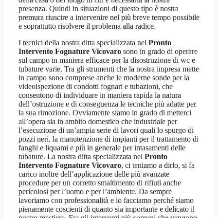
presenza. Quindi in situazioni di questo tipo è nostra
premura riuscire a intervenire nel più breve tempo possibile
e soprattutto risolvere il problema alla radice.
I tecnici della nostra ditta specializzata nel
Pronto
Intervento Fognature Vicovaro
sono in grado di operare
sul campo in maniera efficace per la disostruzione di wc e
tubature varie. Tra gli strumenti che la nostra impresa mette
in campo sono comprese anche le moderne sonde per la
videoispezione di condotti fognari e tubazioni, che
consentono di individuare in maniera rapida la natura
dell’ostruzione e di conseguenza le tecniche più adatte per
la sua rimozione. Ovviamente siamo in grado di metterci
all’opera sia in ambito domestico che industriale per
l’esecuzione di un’ampia serie di lavori quali lo spurgo di
pozzi neri, la manutenzione di impianti per il trattamento di
fanghi e liquami e più in generale per intasamenti delle
tubature. La nostra ditta specializzata nel
Pronto
Intervento Fognature Vicovaro
, ci teniamo a dirlo, si fa
carico inoltre dell’applicazione delle più avanzate
procedure per un corretto smaltimento di rifiuti anche
pericolosi per l’uomo e per l’ambiente. Da sempre
lavoriamo con professionalità e lo facciamo perché siamo
pienamente coscienti di quanto sia importante e delicato il
nostro mestiere. Fra gli interventi più comuni che vengono