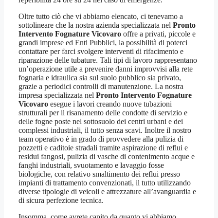
Oltre tutto ciò che vi abbiamo elencato, ci tenevamo a
sottolineare che la nostra azienda specializzata nel
Pronto
Intervento Fognature Vicovaro
offre a privati, piccole e
grandi imprese ed Enti Pubblici, la possibilità di poterci
contattare per farci svolgere interventi di rifacimento e
riparazione delle tubature. Tali tipi di lavoro rappresentano
un’operazione utile a prevenire danni improvvisi alla rete
fognaria e idraulica sia sul suolo pubblico sia privato,
grazie a periodici controlli di manutenzione. La nostra
impresa specializzata nel
Pronto Intervento Fognature
Vicovaro
esegue i lavori creando nuove tubazioni
strutturali per il risanamento delle condotte di servizio e
delle fogne poste nel sottosuolo dei centri urbani e dei
complessi industriali, il tutto senza scavi. Inoltre il nostro
team operativo è in grado di provvedere alla pulizia di
pozzetti e caditoie stradali tramite aspirazione di reflui e
residui fangosi, pulizia di vasche di contenimento acque e
fanghi industriali, svuotamento e lavaggio fosse
biologiche, con relativo smaltimento dei reflui presso
impianti di trattamento convenzionati, il tutto utilizzando
diverse tipologie di veicoli e attrezzature all’avanguardia e
di sicura perfezione tecnica.
Insomma, come avrete capito da quanto vi abbiamo