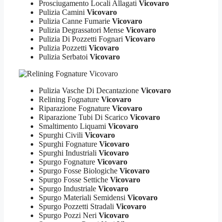
Prosciugamento Locali Allagati
Vicovaro
Pulizia Camini
Vicovaro
Pulizia Canne Fumarie
Vicovaro
Pulizia Degrassatori Mense
Vicovaro
Pulizia Di Pozzetti Fognari
Vicovaro
Pulizia Pozzetti
Vicovaro
Pulizia Serbatoi
Vicovaro
Pulizia Vasche Di Decantazione
Vicovaro
Relining Fognature
Vicovaro
Riparazione Fognature
Vicovaro
Riparazione Tubi Di Scarico
Vicovaro
Smaltimento Liquami
Vicovaro
Spurghi Civili
Vicovaro
Spurghi Fognature
Vicovaro
Spurghi Industriali
Vicovaro
Spurgo Fognature
Vicovaro
Spurgo Fosse Biologiche
Vicovaro
Spurgo Fosse Settiche
Vicovaro
Spurgo Industriale
Vicovaro
Spurgo Materiali Semidensi
Vicovaro
Spurgo Pozzetti Stradali
Vicovaro
Spurgo Pozzi Neri
Vicovaro