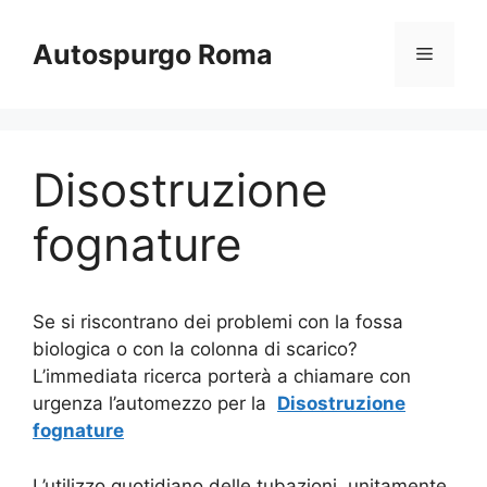
Vai
al
Autospurgo Roma
Menu
contenuto
Disostruzione
fognature
Se si riscontrano dei problemi con la fossa
biologica o con la colonna di scarico?
L’immediata ricerca porterà a chiamare con
urgenza l’automezzo per la
Disostruzione
fognature
L’utilizzo quotidiano delle tubazioni, unitamente