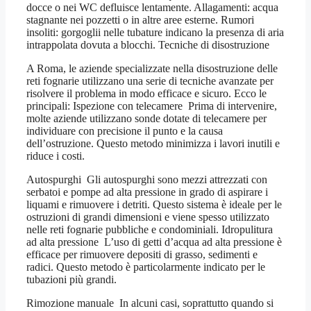
docce o nei WC defluisce lentamente. Allagamenti: acqua
stagnante nei pozzetti o in altre aree esterne. Rumori
insoliti: gorgoglii nelle tubature indicano la presenza di aria
intrappolata dovuta a blocchi. Tecniche di disostruzione
A Roma, le aziende specializzate nella disostruzione delle
reti fognarie utilizzano una serie di tecniche avanzate per
risolvere il problema in modo efficace e sicuro. Ecco le
principali: Ispezione con telecamere Prima di intervenire,
molte aziende utilizzano sonde dotate di telecamere per
individuare con precisione il punto e la causa
dell’ostruzione. Questo metodo minimizza i lavori inutili e
riduce i costi.
Autospurghi Gli autospurghi sono mezzi attrezzati con
serbatoi e pompe ad alta pressione in grado di aspirare i
liquami e rimuovere i detriti. Questo sistema è ideale per le
ostruzioni di grandi dimensioni e viene spesso utilizzato
nelle reti fognarie pubbliche e condominiali. Idropulitura
ad alta pressione L’uso di getti d’acqua ad alta pressione è
efficace per rimuovere depositi di grasso, sedimenti e
radici. Questo metodo è particolarmente indicato per le
tubazioni più grandi.
Rimozione manuale In alcuni casi, soprattutto quando si