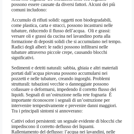
possono essere causate da diversi fattori. Alcuni dei più
comuni includono:
Accumulo di rifiuti solidi: oggetti non biodegradabili,
come plastica, carta e stracci, possono incastrarsi nelle
tubature, riducendo il flusso dell’acqua. Oli e grassi:
versare oli e grassi da cucina nel lavandino porta alla
formazione di depositi solidi che si accumulano nel tempo.
Radici degli alberi: le radici possono infiltrarsi nelle
tubature attraverso piccole crepe, causando blocchi
significativi.
Sedimenti e detriti naturali: sabbia, ghiaia e altri materiali
portati dall’acqua piovana possono accumularsi nei
pozzetti e nelle tubature, creando ingorghi. Problemi
strutturali: tubazioni vecchie o danneggiate possono
collassare o deformarsi, impedendo il corretto flusso dei
liquidi. Segnali di un’ostruzione nella rete fognaria È
importante riconoscere i segnali di un’ostruzione per
intervenire tempestivamente e prevenire danni maggiori.
Tra i principali sintomi si annoverano:
Cattivi odori persistenti: un segnale evidente di blocchi che
impediscono il corretto deflusso dei liquami.
Rallentamento del deflusso: l’acqua nei lavandini, nelle