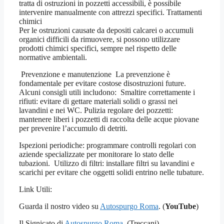
tratta di ostruzioni in pozzetti accessibili, è possibile
intervenire manualmente con attrezzi specifici. Trattamenti
chimici
Per le ostruzioni causate da depositi calcarei o accumuli
organici difficili da rimuovere, si possono utilizzare
prodotti chimici specifici, sempre nel rispetto delle
normative ambientali.
Prevenzione e manutenzione La prevenzione è
fondamentale per evitare costose disostruzioni future.
Alcuni consigli utili includono: Smaltire correttamente i
rifiuti: evitare di gettare materiali solidi o grassi nei
lavandini e nei WC. Pulizia regolare dei pozzetti:
mantenere liberi i pozzetti di raccolta delle acque piovane
per prevenire l’accumulo di detriti.
Ispezioni periodiche: programmare controlli regolari con
aziende specializzate per monitorare lo stato delle
tubazioni. Utilizzo di filtri: installare filtri su lavandini e
scarichi per evitare che oggetti solidi entrino nelle tubature.
Link Utili:
Guarda il nostro video su
Autospurgo Roma
. (
YouTube
)
Il Signicato di
Autospurgo Roma
. (Treccani)