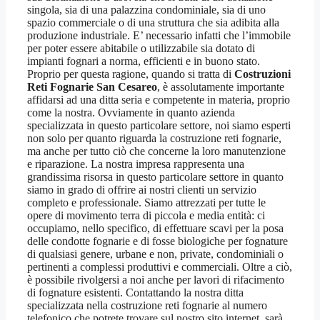
singola, sia di una palazzina condominiale, sia di uno
spazio commerciale o di una struttura che sia adibita alla
produzione industriale. E’ necessario infatti che l’immobile
per poter essere abitabile o utilizzabile sia dotato di
impianti fognari a norma, efficienti e in buono stato.
Proprio per questa ragione, quando si tratta di
Costruzioni
Reti Fognarie San Cesareo
, è assolutamente importante
affidarsi ad una ditta seria e competente in materia, proprio
come la nostra. Ovviamente in quanto azienda
specializzata in questo particolare settore, noi siamo esperti
non solo per quanto riguarda la costruzione reti fognarie,
ma anche per tutto ciò che concerne la loro manutenzione
e riparazione. La nostra impresa rappresenta una
grandissima risorsa in questo particolare settore in quanto
siamo in grado di offrire ai nostri clienti un servizio
completo e professionale. Siamo attrezzati per tutte le
opere di movimento terra di piccola e media entità: ci
occupiamo, nello specifico, di effettuare scavi per la posa
delle condotte fognarie e di fosse biologiche per fognature
di qualsiasi genere, urbane e non, private, condominiali o
pertinenti a complessi produttivi e commerciali. Oltre a ciò,
è possibile rivolgersi a noi anche per lavori di rifacimento
di fognature esistenti. Contattando la nostra ditta
specializzata nella costruzione reti fognarie al numero
telefonico che potrete trovare sul nostro sito internet, sarà