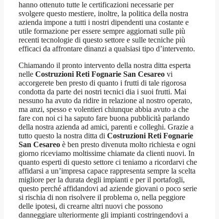
hanno ottenuto tutte le certificazioni necessarie per
svolgere questo mestiere, inoltre, la politica della nostra
azienda impone a tutti i nostri dipendenti una costante e
utile formazione per essere sempre aggiornati sulle più
recenti tecnologie di questo settore e sulle tecniche più
efficaci da affrontare dinanzi a qualsiasi tipo d’intervento.
Chiamando il pronto intervento della nostra ditta esperta
nelle
Costruzioni Reti Fognarie San Cesareo
vi
accorgerete ben presto di quanto i frutti di tale rigorosa
condotta da parte dei nostri tecnici dia i suoi frutti. Mai
nessuno ha avuto da ridire in relazione al nostro operato,
ma anzi, spesso e volentieri chiunque abbia avuto a che
fare con noi ci ha saputo fare buona pubblicità parlando
della nostra azienda ad amici, parenti e colleghi. Grazie a
tutto questo la nostra ditta di
Costruzioni Reti Fognarie
San Cesareo
è ben presto divenuta molto richiesta e ogni
giorno riceviamo moltissime chiamate da clienti nuovi. In
quanto esperti di questo settore ci teniamo a ricordarvi che
affidarsi a un’impresa capace rappresenta sempre la scelta
migliore per la durata degli impianti e per il portafogli,
questo perché affidandovi ad aziende giovani o poco serie
si rischia di non risolvere il problema o, nella peggiore
delle ipotesi, di crearne altri nuovi che possono
danneggiare ulteriormente gli impianti costringendovi a