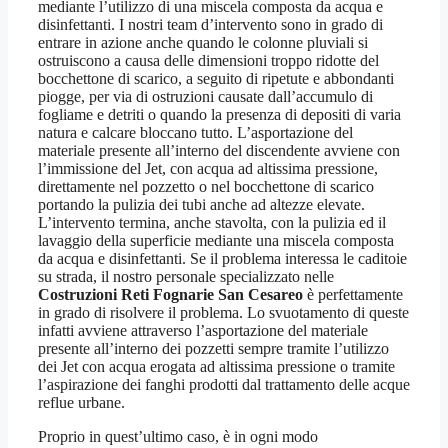
mediante l’utilizzo di una miscela composta da acqua e
disinfettanti. I nostri team d’intervento sono in grado di
entrare in azione anche quando le colonne pluviali si
ostruiscono a causa delle dimensioni troppo ridotte del
bocchettone di scarico, a seguito di ripetute e abbondanti
piogge, per via di ostruzioni causate dall’accumulo di
fogliame e detriti o quando la presenza di depositi di varia
natura e calcare bloccano tutto. L’asportazione del
materiale presente all’interno del discendente avviene con
l’immissione del Jet, con acqua ad altissima pressione,
direttamente nel pozzetto o nel bocchettone di scarico
portando la pulizia dei tubi anche ad altezze elevate.
L’intervento termina, anche stavolta, con la pulizia ed il
lavaggio della superficie mediante una miscela composta
da acqua e disinfettanti. Se il problema interessa le caditoie
su strada, il nostro personale specializzato nelle
Costruzioni Reti Fognarie San Cesareo
è perfettamente
in grado di risolvere il problema. Lo svuotamento di queste
infatti avviene attraverso l’asportazione del materiale
presente all’interno dei pozzetti sempre tramite l’utilizzo
dei Jet con acqua erogata ad altissima pressione o tramite
l’aspirazione dei fanghi prodotti dal trattamento delle acque
reflue urbane.
Proprio in quest’ultimo caso, è in ogni modo