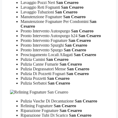
Lavaggio Pozzi Neri
San Cesareo
Lavaggio Reti Fognanti
San Cesareo
Lavaggio Tubazioni
San Cesareo
Manutenzione Fognature
San Cesareo
Manutenzione Fognature Per Condomini
San
Cesareo
Pronto Intervento Autospurgo
San Cesareo
Pronto Intervento Autospurgo h24
San Cesareo
Pronto Intervento Fognature
San Cesareo
Pronto Intervento Spurghi
San Cesareo
Pronto Intervento Spurgo
San Cesareo
Prosciugamento Locali Allagati
San Cesareo
Pulizia Camini
San Cesareo
Pulizia Canne Fumarie
San Cesareo
Pulizia Degrassatori Mense
San Cesareo
Pulizia Di Pozzetti Fognari
San Cesareo
Pulizia Pozzetti
San Cesareo
Pulizia Serbatoi
San Cesareo
Pulizia Vasche Di Decantazione
San Cesareo
Relining Fognature
San Cesareo
Riparazione Fognature
San Cesareo
Riparazione Tubi Di Scarico
San Cesareo