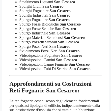
Smaltimento Liquami
San Cesareo
Spurghi Civili
San Cesareo
Spurghi Fognature
San Cesareo
Spurghi Industriali
San Cesareo
Spurgo Fognature
San Cesareo
Spurgo Fosse Biologiche
San Cesareo
Spurgo Fosse Settiche
San Cesareo
Spurgo Industriale
San Cesareo
Spurgo Materiali Semidensi
San Cesareo
Spurgo Pozzetti Stradali
San Cesareo
Spurgo Pozzi Neri
San Cesareo
Svuotamento Pozzi Neri
San Cesareo
Videoispezione Fognature
San Cesareo
Videoispezioni Camini
San Cesareo
Videoispezioni Canne Fumarie
San Cesareo
Videoispezioni Tubi Di Scarico
San Cesareo
Approfondimenti su Costruzioni
Reti Fognarie San Cesareo:
Le reti fognarie costituiscono degli elementi fondamentali
per qualsiasi tipologia di edificio, indipendentemente dalla
sua destinazione d’uso: sia che si tratti di un’abitazione