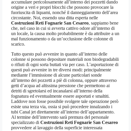
accumulare pericolosamente all’interno dei pozzetti dando
origine a veri e propri blocchi che possono provocare la
fuoriuscita di liquami, nonché il danneggiamento dell’area
circostante. Noi, essendo una ditta esperta nelle
Costruzioni Reti Fognarie San Cesareo
, sappiamo bene
che, nel caso in cui si avverta cattivo odore all’interno di
un locale, la causa molto probabilmente è da attribuire a un
mal funzionamento o da un’occlusione delle colonne di
scarico.
Tutto questo può avvenire in quanto all’interno delle
colonne si possono depositare materiali non biodegradabili
o rifiuti di ogni sorta buttati via per caso. L’asportazione di
questi può avvenire in tre diversi modi: principalmente
mediante l’immissione di alcune particolari sonde
all’interno dei pozzetti a piè di colonna, oppure attraverso
getti d’acqua ad altissima pressione che permettono ai
detriti di sgretolarsi ed incanalarsi all’interno della
fognatura ed eventualmente essere asportati e smaltiti.
Laddove non fosse possibile svolgere tale operazione però
esiste una terza via, ossia si può procedere innalzando i
tubi Canal jet direttamente all’interno dell’appartamento.
Al termine dell’intervento sarà premura del personale
specializzato di
Costruzioni Reti Fognarie San Cesareo
provvedere al lavaggio della superficie interessata