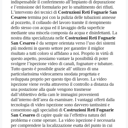
indispensabile il conferimento all’Impianto di depurazione
e l’emissione del formulario per lo smaltimento dei rifiuti.
L’intervento dei tecnici di
Costruzioni Reti Fognarie San
Cesareo
termina poi con la pulizia delle tubazioni annesse
al pozzetto, il collaudo del lavoro tramite il riempimento
dello stesso con acqua ed il lavaggio della superficie
mediante una miscela composta da acqua e disinfettanti. La
nostra ditta specializzata nelle
Costruzioni Reti Fognarie
San Cesareo
è da sempre orientata verso l’uso dei sistemi
più moderni in questo settore per garantire il miglior
risultato a tutti coloro si affidano a noi. Proprio in virtù di
questo aspetto, possiamo vantare la possibilità di poter
svolgere l’ispezione video di canali, fognature e tubature.
Tutto questo è possibile grazie all’ utilizzo di una
particolarissima videocamera snodata progettata e
sviluppata proprio per questo tipo di lavoro. La video
ispezione viene svolta attraverso il controllo a distanza da
una postazione alla quale vengono trasmesse
dall’obbiettivo della cam le immagini provenienti
dall’interno dell’area da esaminare. I vantaggi offerti dalla
tecnologia di video ispezione sono davvero tantissimi e
consentono agli specialisti di
Costruzioni Reti Fognarie
San Cesareo
di capire quale sia l’effettiva natura del
problema e come operare. La video ispezione è necessaria
per comprendere la localizzazione esatta del punto in cui