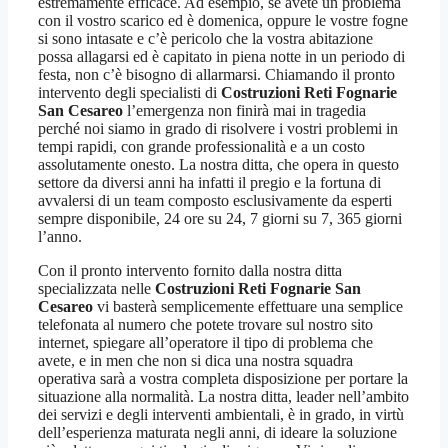
estremamente efficace. Ad esempio, se avete un problema
con il vostro scarico ed è domenica, oppure le vostre fogne
si sono intasate e c’è pericolo che la vostra abitazione
possa allagarsi ed è capitato in piena notte in un periodo di
festa, non c’è bisogno di allarmarsi. Chiamando il pronto
intervento degli specialisti di
Costruzioni Reti Fognarie
San Cesareo
l’emergenza non finirà mai in tragedia
perché noi siamo in grado di risolvere i vostri problemi in
tempi rapidi, con grande professionalità e a un costo
assolutamente onesto. La nostra ditta, che opera in questo
settore da diversi anni ha infatti il pregio e la fortuna di
avvalersi di un team composto esclusivamente da esperti
sempre disponibile, 24 ore su 24, 7 giorni su 7, 365 giorni
l’anno.
Con il pronto intervento fornito dalla nostra ditta
specializzata nelle
Costruzioni Reti Fognarie San
Cesareo
vi basterà semplicemente effettuare una semplice
telefonata al numero che potete trovare sul nostro sito
internet, spiegare all’operatore il tipo di problema che
avete, e in men che non si dica una nostra squadra
operativa sarà a vostra completa disposizione per portare la
situazione alla normalità. La nostra ditta, leader nell’ambito
dei servizi e degli interventi ambientali, è in grado, in virtù
dell’esperienza maturata negli anni, di ideare la soluzione