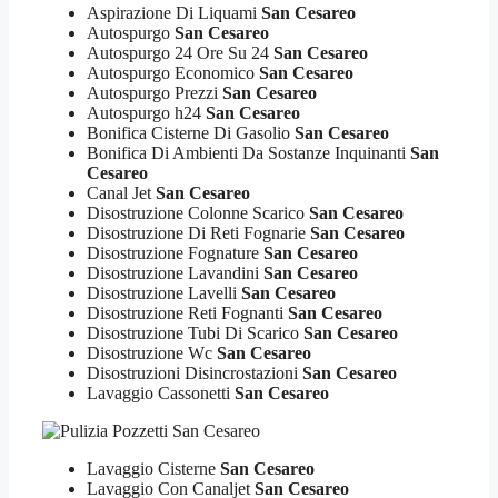
Aspirazione Di Liquami
San Cesareo
Autospurgo
San Cesareo
Autospurgo 24 Ore Su 24
San Cesareo
Autospurgo Economico
San Cesareo
Autospurgo Prezzi
San Cesareo
Autospurgo h24
San Cesareo
Bonifica Cisterne Di Gasolio
San Cesareo
Bonifica Di Ambienti Da Sostanze Inquinanti
San
Cesareo
Canal Jet
San Cesareo
Disostruzione Colonne Scarico
San Cesareo
Disostruzione Di Reti Fognarie
San Cesareo
Disostruzione Fognature
San Cesareo
Disostruzione Lavandini
San Cesareo
Disostruzione Lavelli
San Cesareo
Disostruzione Reti Fognanti
San Cesareo
Disostruzione Tubi Di Scarico
San Cesareo
Disostruzione Wc
San Cesareo
Disostruzioni Disincrostazioni
San Cesareo
Lavaggio Cassonetti
San Cesareo
Lavaggio Cisterne
San Cesareo
Lavaggio Con Canaljet
San Cesareo