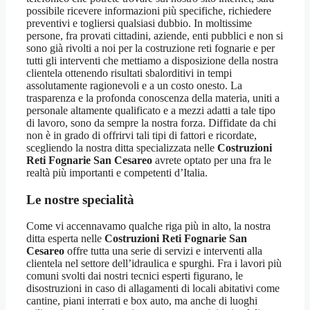
possibile ricevere informazioni più specifiche, richiedere
preventivi e togliersi qualsiasi dubbio. In moltissime
persone, fra provati cittadini, aziende, enti pubblici e non si
sono già rivolti a noi per la costruzione reti fognarie e per
tutti gli interventi che mettiamo a disposizione della nostra
clientela ottenendo risultati sbalorditivi in tempi
assolutamente ragionevoli e a un costo onesto. La
trasparenza e la profonda conoscenza della materia, uniti a
personale altamente qualificato e a mezzi adatti a tale tipo
di lavoro, sono da sempre la nostra forza. Diffidate da chi
non è in grado di offrirvi tali tipi di fattori e ricordate,
scegliendo la nostra ditta specializzata nelle
Costruzioni
Reti Fognarie San Cesareo
avrete optato per una fra le
realtà più importanti e competenti d’Italia.
Le nostre specialità
Come vi accennavamo qualche riga più in alto, la nostra
ditta esperta nelle
Costruzioni Reti Fognarie San
Cesareo
offre tutta una serie di servizi e interventi alla
clientela nel settore dell’idraulica e spurghi. Fra i lavori più
comuni svolti dai nostri tecnici esperti figurano, le
disostruzioni in caso di allagamenti di locali abitativi come
cantine, piani interrati e box auto, ma anche di luoghi