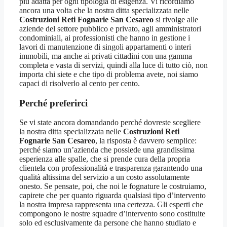
più adatta per ogni tipologia di esigenza. Vi ricordiamo
ancora una volta che la nostra ditta specializzata nelle
Costruzioni Reti Fognarie San Cesareo
si rivolge alle
aziende del settore pubblico e privato, agli amministratori
condominiali, ai professionisti che hanno in gestione i
lavori di manutenzione di singoli appartamenti o interi
immobili, ma anche ai privati cittadini con una gamma
completa e vasta di servizi, quindi alla luce di tutto ciò, non
importa chi siete e che tipo di problema avete, noi siamo
capaci di risolverlo al cento per cento.
Perché preferirci
Se vi state ancora domandando perché dovreste scegliere
la nostra ditta specializzata nelle
Costruzioni Reti
Fognarie San Cesareo
, la risposta è davvero semplice:
perché siamo un’azienda che possiede una grandissima
esperienza alle spalle, che si prende cura della propria
clientela con professionalità e trasparenza garantendo una
qualità altissima del servizio a un costo assolutamente
onesto. Se pensate, poi, che noi le fognature le costruiamo,
capirete che per quanto riguarda qualsiasi tipo d’intervento
la nostra impresa rappresenta una certezza. Gli esperti che
compongono le nostre squadre d’intervento sono costituite
solo ed esclusivamente da persone che hanno studiato e