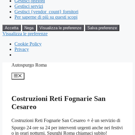
Gestisci opzioni
Gestisci servizi
Gestisci {vendor_count} fornitori
Per saperne di più su questi scopi
Accetta
Nega
Visualizza le preferenze
Salva preferenze
Visualizza le preferenze
Cookie Policy
Privacy
Vai
Autospurgo Roma
al
contenuto
Menu
Costruzioni Reti Fognarie San
Cesareo
Costruzioni Reti Fognarie San Cesareo ⭐ è un servizio di
Spurgo 24 ore su 24 per interventi urgenti anche nei festivi
o in orari notturni. Spurghi Roma chiamaci subito!