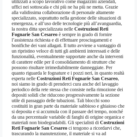
utilizzati a scopo lavorativo come magazzini aziendali,
uffici nei sottoscala e chi più ne ha più ne metta. Grazie
alla validissima collaborazione di personale altamente
specializzato, soprattutto nella gestione delle situazioni di
emergenza, e all’uso delle tecnologie più all’avanguardia,
la nostra ditta specializzata nelle
Costruzioni Reti
Fognarie San Cesareo
è sempre in grado di fornire
l’assistenza richiesta e di effettuare prosciugamenti e
bonifiche dei vani allagati. Il tutto avviene a vantaggio di
un ripristino veloce di tutti gli ambienti interessati e delle
funzionalità, eventualmente supportate anche da interventi
di carattere edile per il consolidamento di strutture che
possono risultare irrimediabilmente danneggiate. Per
quanto riguarda le fognature e i pozzi neri, in quanto realtà
esperta nelle
Costruzioni Reti Fognarie San Cesareo
,
noi siamo in grado di prenderci cura anche del lavaggio
periodico della rete stessa che consiste nella rimozione dei
depositi solidi che riducono progressivamente la sezione
utile di passaggio delle tubazioni. Tali blocchi sono
costituiti in gran parte da materiale sabbioso e ghiaioso che
si deposita e si accumula con il passare del tempo, nonché
da una percentuale variabile di fanghi di origine organica e
materiali non biodegradabili. Gli specialisti di
Costruzioni
Reti Fognarie San Cesareo
ci tengono a ricordarvi che,
trascurando la manutenzione, il materiale si va ad